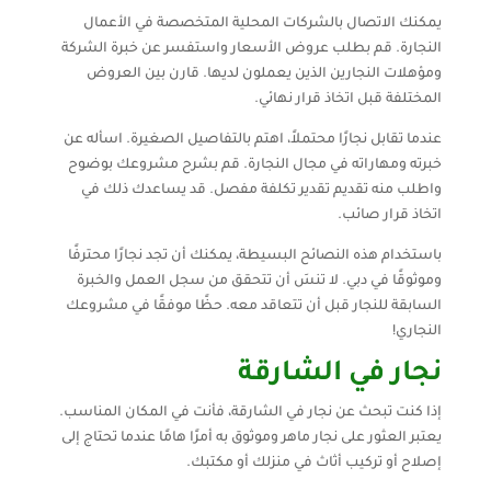
يمكنك الاتصال بالشركات المحلية المتخصصة في الأعمال
النجارة. قم بطلب عروض الأسعار واستفسر عن خبرة الشركة
ومؤهلات النجارين الذين يعملون لديها. قارن بين العروض
المختلفة قبل اتخاذ قرار نهائي.
عندما تقابل نجارًا محتملاً، اهتم بالتفاصيل الصغيرة. اسأله عن
خبرته ومهاراته في مجال النجارة. قم بشرح مشروعك بوضوح
واطلب منه تقديم تقدير تكلفة مفصل. قد يساعدك ذلك في
اتخاذ قرار صائب.
باستخدام هذه النصائح البسيطة، يمكنك أن تجد نجارًا محترفًا
وموثوقًا في دبي. لا تنسَ أن تتحقق من سجل العمل والخبرة
السابقة للنجار قبل أن تتعاقد معه. حظًا موفقًا في مشروعك
النجاري!
نجار في الشارقة
إذا كنت تبحث عن نجار في الشارقة، فأنت في المكان المناسب.
يعتبر العثور على نجار ماهر وموثوق به أمرًا هامًا عندما تحتاج إلى
إصلاح أو تركيب أثاث في منزلك أو مكتبك.