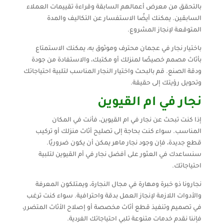
بالتحقق من معرض أعمالهم السابقة وقراءة تقييمات العملاء
السابقين. يمكنك أيضًا الاستفسار عن التكاليف والمدة
المتوقعة لإنجاز المشروع.
باختيار نجار في عجمان محترف وموثوق به، يمكنك الاستمتاع
بأثاث مصمم خصيصًا لمنزلك أو مكتبك، والاستفادة من جودة
ودقة الصنع. قم بالبحث واختيار النجار المناسب لتلبية احتياجاتك
وتحويل رؤيتك إلى حقيقة.
نجار في ام القيوين
إذا كنت تبحث عن نجار في ام القيوين، فأنت في المكان
المناسب. سواء كنت بحاجة إلى تصليح أثاث منزلك أو تركيب
قطع جديدة، فإن وجود نجار ماهر يمكن أن يكون ضروريًا.
سنساعدك في العثور على أفضل نجار في أم القيوين لتلبية
احتياجاتك.
نجارونا ذو خبرة ومهارة في مجال النجارة، ويمتلكون المعرفة
والأدوات اللازمة لإنجاز العمل بدقة واحترافية. سواء كنت ترغب
في تصميم وتنفيذ قطع أثاث مخصصة أو إصلاح الأثاث المتضرر،
فإننا نقدم خدمات متنوعة تلبي احتياجاتك الفردية.