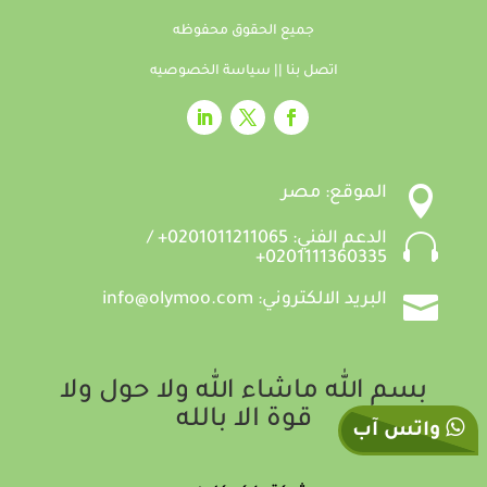
جميع الحقوق محفوظه
اتصل بنا
||
سياسة الخصوصيه

الموقع: مصر

الدعم الفني: 0201011211065+ /
0201111360335+

البريد الالكتروني: info@olymoo.com
بسم الله ماشاء الله ولا حول ولا
قوة الا بالله
واتس آب