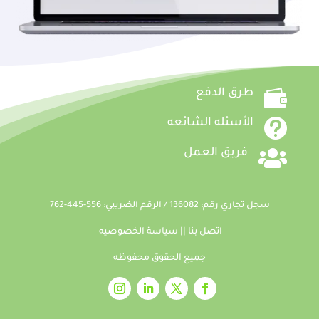

طرق الدفع

الأسئله الشائعه

فريق العمل
سجل تجاري رقم: 136082 / الرقم الضريبي: 556-445-762
اتصل بنا
||
سياسة الخصوصيه
جميع الحقوق محفوظه