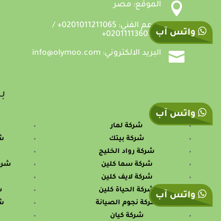

الموقع: مصر

الدعم الفني: 0201011211065+ /
واتس آب
0201111360335+

البريد الالكتروني: info@olymoo.com
بس
واتس آب
شركة لمار
شركة بيتك
شر
شركة رواد الخليج
شركة سما كلين
شرك
شركة لايف كلين
شركة الحياة كلين
ش
واتس آب
شركة نجوم الصيانة
ش
شركة كيان