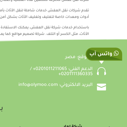
شركة نقل عفش محترفة لتسهيل هذه العملية وضمان س
تقدم شركات نقل العفش خدمات شاملة لنقل الأثاث بأمان 
أدوات ومعدات خاصة لتغليف وتغليف الأثاث بشكل آمن، م
باستخدام خدمات شركة نقل العفش، يمكنك الاستفادة من ا
الأثاث، مثل الكسر أو التلف. شركة تصميم مواقع كما يمك
واتس آب

الموقع: مصر

الدعم الفني: 0201011211065+ /
0201111360335+

البريد الالكتروني: info@olymoo.com
بس
شركة لمار