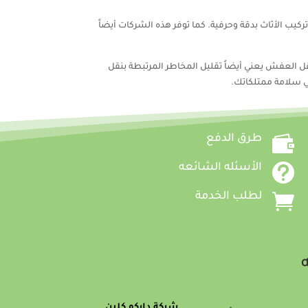
ب الأثاث بدقة وحرفية. كما توفر هذه الشركات أيضاً
ل العفش يعني أيضاً تقليل المخاطر المرتبطة بنقل
في سلامة ممتلكاتك.

طرق الدفع

الأسئله الشائعه

لطلب الخدمة
ه
شركة داركو كلين