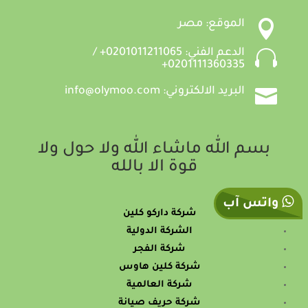

الموقع: مصر

الدعم الفني: 0201011211065+ /
0201111360335+

البريد الالكتروني: info@olymoo.com
بسم الله ماشاء الله ولا حول ولا
قوة الا بالله
واتس آب
شركة داركو كلين
الشركة الدولية
شركة الفجر
شركة كلين هاوس
شركة العالمية
شركة حريف صيانة