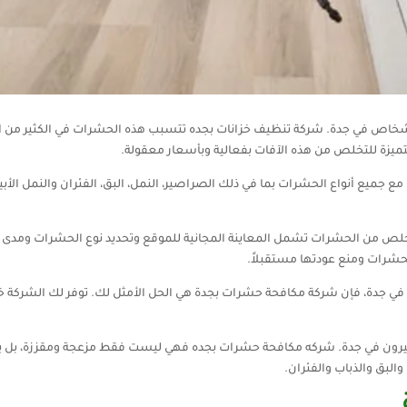
لأشخاص في جدة. شركة تنظيف خزانات بجده تتسبب هذه الحشرات في الكثير من ال
ميزة للتخلص من هذه الآفات بفعالية وبأسعار معقولة.
 جميع أنواع الحشرات بما في ذلك الصراصير، النمل، البق، الفئران والنمل الأب
لص من الحشرات تشمل المعاينة المجانية للموقع وتحديد نوع الحشرات ومدى ا
لحشرات ومنع عودتها مستقبلاً.
 في جدة، فإن شركة مكافحة حشرات بجدة هي الحل الأمثل لك. توفر لك الشرك
كثيرون في جدة. شركه مكافحة حشرات بجده فهي ليست فقط مزعجة ومقززة، بل 
البق والذباب والفئران.