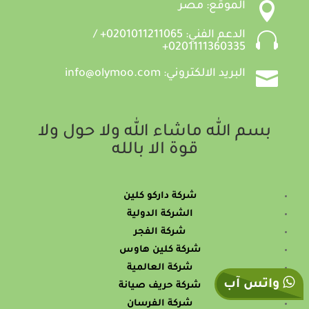

الموقع: مصر

الدعم الفني: 0201011211065+ /
0201111360335+

البريد الالكتروني: info@olymoo.com
بسم الله ماشاء الله ولا حول ولا
قوة الا بالله
شركة داركو كلين
الشركة الدولية
شركة الفجر
شركة كلين هاوس
شركة العالمية
واتس آب
شركة حريف صيانة
شركة الفرسان