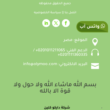
جميع الحقوق محفوظه
اتصل بنا
||
سياسة الخصوصيه
واتس آب

الموقع: مصر

الدعم الفني: 0201011211065+ /
0201111360335+

البريد الالكتروني: info@olymoo.com
بسم الله ماشاء الله ولا حول ولا
قوة الا بالله
شركة داركو كلين