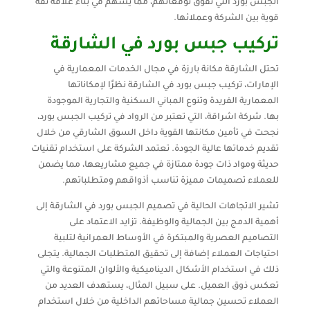
الجبس بورد التي تفوق توقعاتهم، مما يسهم في بناء علاقة ثقة
قوية بين الشركة وعملائها.
تركيب جبس بورد في الشارقة
تحتل الشارقة مكانة بارزة في مجال الخدمات المعمارية في
الإمارات، تركيب جبس بورد في الشارقة نظرًا لإمكاناتها
المعمارية الفريدة وتنوع المباني السكنية والتجارية الموجودة
بها. شركة اشراقة، التي تعتبر من الرواد في تركيب الجبس بورد،
نجحت في تأمين مكانتها القوية داخل السوق الشارقي من خلال
تقديم خدماتها عالية الجودة. تعتمد الشركة على استخدام تقنيات
حديثة ومواد ذات جودة ممتازة في جميع مشاريعها، مما يضمن
للعملاء تصميمات مميزة تناسب أذواقهم ومتطلباتهم.
تشير الاتجاهات الحالية في تصميم الجبس بورد في الشارقة إلى
أهمية الدمج بين الجمالية والوظيفة. تزايد الاعتماد على
التصاميم العصرية والمبتكرة في الأوساط العمرانية لتلبية
احتياجات العملاء إضافة إلى تحقيق المتطلبات الجمالية. يتجلى
ذلك في استخدام الأشكال الديناميكية والألوان المتنوعة والتي
تعكس ذوق العميل. على سبيل المثال، يستهدف العديد من
العملاء تحسين جمالية مساحاتهم الداخلية من خلال استخدام