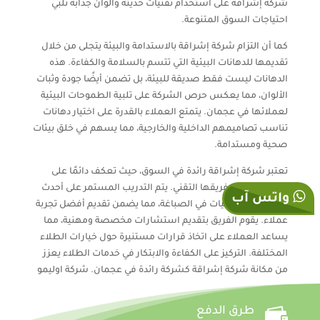
شركة إشراقة على استخدام تقنيات حديثة وألوان جذابة تلبي
احتياجات السوق المتنوعة.
كما أن التزام شركة إشراقة بالاستدامة والبيئة يتجلى من خلال
تقديمها للدهانات البيئية التي تتسم بالسلامة والكفاءة. هذه
الدهانات ليست فقط صديقة للبيئة، بل تضمن أيضًا جودة وثبات
الألوان، مما يعكس حرص الشركة على تلبية الطموحات البيئية
لعملائها في عجمان. يتمتع العملاء بالقدرة على اختيار دهانات
تناسب تصاميمهم الداخلية والخارجية، مما يسهم في خلق بيئات
صحية ومستدامة.
تعتبر شركة إشراقة رائدة في السوق، حيث تعكف دائمًا على
تطوير مهارات فريقها التقني. يتم التدريب المستمر على أحدث
واتس آب
الأساليب والتقنيات في الصباغة، مما يضمن تقديم أفضل تجربة
عملاء. يقوم الفريق بتقديم استشارات مخصصة ومهنية، مما
يساعد العملاء على اتخاذ قرارات مستنيرة حول خيارات الطلاء
المختلفة. التركيز على الكفاءة والابتكار في خدمات الطلاء يعزز
من مكانة شركة إشراقة كشركة رائدة في عجمان. شركة اوليمو

طرق الدفع