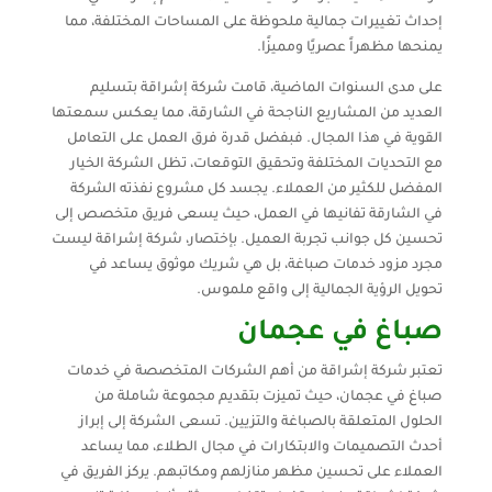
إحداث تغييرات جمالية ملحوظة على المساحات المختلفة، مما
يمنحها مظهراً عصريًا ومميزًا.
على مدى السنوات الماضية، قامت شركة إشراقة بتسليم
العديد من المشاريع الناجحة في الشارقة، مما يعكس سمعتها
القوية في هذا المجال. فبفضل قدرة فرق العمل على التعامل
مع التحديات المختلفة وتحقيق التوقعات، تظل الشركة الخيار
المفضل للكثير من العملاء. يجسد كل مشروع نفذته الشركة
في الشارقة تفانيها في العمل، حيث يسعى فريق متخصص إلى
تحسين كل جوانب تجربة العميل. بإختصار، شركة إشراقة ليست
مجرد مزود خدمات صباغة، بل هي شريك موثوق يساعد في
تحويل الرؤية الجمالية إلى واقع ملموس.
صباغ في عجمان
تعتبر شركة إشراقة من أهم الشركات المتخصصة في خدمات
صباغ في عجمان، حيث تميزت بتقديم مجموعة شاملة من
الحلول المتعلقة بالصباغة والتزيين. تسعى الشركة إلى إبراز
أحدث التصميمات والابتكارات في مجال الطلاء، مما يساعد
العملاء على تحسين مظهر منازلهم ومكاتبهم. يركز الفريق في