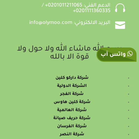

الدعم الفني: 0201011211065+ /
0201111360335+

البريد الالكتروني: info@olymoo.com
بسم الله ماشاء الله ولا حول ولا
واتس آب
قوة الا بالله
شركة داركو كلين
الشركة الدولية
شركة الفجر
شركة كلين هاوس
شركة العالمية
شركة حريف صيانة
شركة الفرسان
شركة النصر