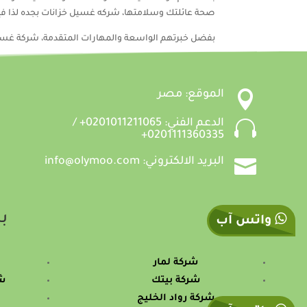
صحة عائلتك وسلامتها، شركه غسيل خزانات بجده لذا فإن
بفضل خبرتهم الواسعة والمهارات المتقدمة، شركة غسي

الموقع: مصر

الدعم الفني: 0201011211065+ /
0201111360335+

البريد الالكتروني: info@olymoo.com
بس
واتس آب
شركة لمار
شركة بيتك
شر
شركة رواد الخليج