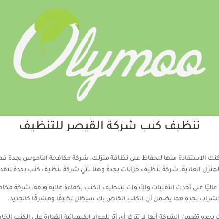
تنظيف كنب شركة القيصر للتنظيف
ك الاستفادة منها للحفاظ على نظافة منزلك. شركة مكافحة الناموس بجدة فمع 
نزل العادية. شركة تنظيف خزانات بجدة وهنا تأتي شركة تنظيف كنب بجدة لتقد
عاليًا على أحدث التقنيات والأدوات لتنظيف الكنب بكفاءة عالية ودقة. شركة م
حشرات بجده مما يضمن أن الكنب الخاص بك سيظل نظيفًا ومشرقًا كالجديد.
بجده تضمن الشركة أنها لا تترك أي أثر للمواد الكيميائية الضارة على الكنب 