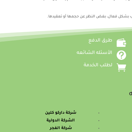
ب بشكل فعال، بغض النظر عن حجمها أو تعقيدها.

طرق الدفع

الأسئله الشائعه

لطلب الخدمة
ه
شركة داركو كلين
الشركة الدولية
شركة الفجر