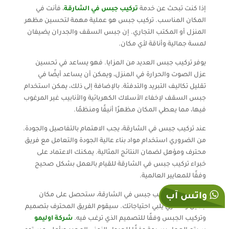
إذا كنت تبحث عن خدمة
تركيب جبس في الشارقة
، فأنت في
المكان المناسب. تركيب جبس هو عملية مهمة لتحسين مظهر
المنزل أو المكتب التجاري. إن جبس السقف والجدران يضيفان
لمسة جمالية وأناقة لأي مكان.
يوفر تركيب جبس العديد من المزايا. فهو يساعد في تحسين
عزل الصوت والحرارة في المنزل، ويمكن أن يساعد أيضًا في
تقليل تكاليف التبريد والتدفئة. بالإضافة إلى ذلك، يمكن استخدام
جبس السقف لإخفاء الأسلاك الكهربائية والأنابيب غير المرغوب
فيها، مما يعطي المكان مظهرًا أنيقًا ومنظمًا.
عند تركيب جبس في الشارقة، يجب الاهتمام بالتفاصيل والجودة.
من الضروري استخدام مواد بناء عالية الجودة والتعامل مع فريق
محترف ومؤهل لضمان النتائج المثالية. يمكنك الاعتماد على
خبراء تركيب جبس في الشارقة للقيام بالعمل بشكل صحيح
وفقًا للمعايير العالمية.
واتس آب
باختيار خدمة تركيب جبس في الشارقة، ستحصل على مكان
جميل وعصري يلبي احتياجاتك. سيقوم الفريق المحترف بتصميم
وتركيب الجبس وفقًا للتصميم الذي ترغب فيه.
شركة اوليمو