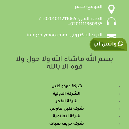

الموقع: مصر

الدعم الفني: 0201011211065+ /
0201111360335+

البريد الالكتروني: info@olymoo.com
واتس آب
بسم الله ماشاء الله ولا حول ولا
قوة الا بالله
شركة داركو كلين
الشركة الدولية
شركة الفجر
شركة كلين هاوس
شركة العالمية
شركة حريف صيانة