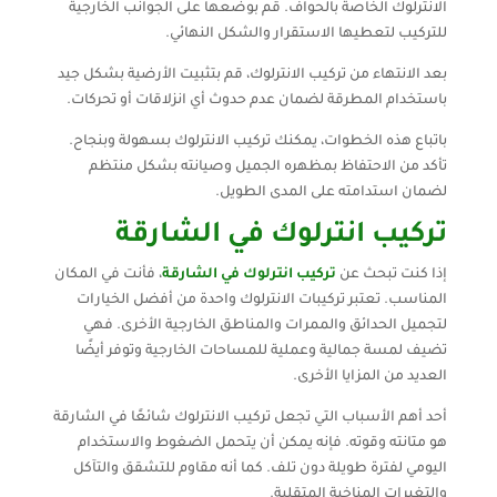
الانترلوك الخاصة بالحواف. قم بوضعها على الجوانب الخارجية
للتركيب لتعطيها الاستقرار والشكل النهائي.
بعد الانتهاء من تركيب الانترلوك، قم بتثبيت الأرضية بشكل جيد
باستخدام المطرقة لضمان عدم حدوث أي انزلاقات أو تحركات.
باتباع هذه الخطوات، يمكنك تركيب الانترلوك بسهولة وبنجاح.
تأكد من الاحتفاظ بمظهره الجميل وصيانته بشكل منتظم
لضمان استدامته على المدى الطويل.
تركيب انترلوك في الشارقة
إذا كنت تبحث عن
تركيب انترلوك في الشارقة
، فأنت في المكان
المناسب. تعتبر تركيبات الانترلوك واحدة من أفضل الخيارات
لتجميل الحدائق والممرات والمناطق الخارجية الأخرى. فهي
تضيف لمسة جمالية وعملية للمساحات الخارجية وتوفر أيضًا
العديد من المزايا الأخرى.
أحد أهم الأسباب التي تجعل تركيب الانترلوك شائعًا في الشارقة
هو متانته وقوته. فإنه يمكن أن يتحمل الضغوط والاستخدام
اليومي لفترة طويلة دون تلف. كما أنه مقاوم للتشقق والتآكل
والتغيرات المناخية المتقلبة.