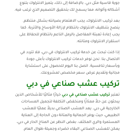
جوية قاسية مثل دبي. بالإضافة إلى ذلك، يتميز الانترلوك بتنوع
أشكاله وألوانه، مما يسمح لك بتحقيق التصميم الذي ترغب فيه.
بعد تركيب الانترلوك، يجب الاهتمام بصيانته بشكل منتظم.
ينصح بتنظيف الانترلوك بانتظام لإزالة الأوساخ والأتربة. كما
يجب إعادة تعبئة المفاصل بالرمل الناعم بانتظام للحفاظ على
استقرار الانترلوك ومتانته.
إذا كنت تبحث عن خدمة تركيب الانترلوك في دبي، فلا تتردد في
الاتصال بنا. نحن نوفر خدمات تركيب الانترلوك بأعلى جودة
وبأسعار تنافسية. اتصل بنا اليوم للحصول على استشارة
مجانية وتقديم عرض سعر مخصص لمشروعك.
تركيب عشب صناعي في دبي
تعتبر
تركيب عشب صناعي في دبي
خيارًا مثاليًا للأشخاص الذين
يبحثون عن حلاً ممتازًا ومنخفض التكلفة لتجميل المساحات
الخارجية في دبي. يعد العشب الصناعي بديلاً عمليًا للعشب
الطبيعي، حيث يوفر الجمالية والمتانة دون الحاجة إلى العناية
المستمرة والري المكثف. بغض النظر عن المناخ الحار في دبي،
يمكن للعشب الصناعي البقاء خضراء وجميلة طوال العام.