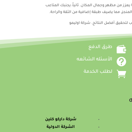
 يعزز من مظهر وجمال المكان. ثانياً، يجنبك المتاعب
المنجز، مما يضيف طبقة إضافية من الثقة والراحة.
سب لتحقيق أفضل النتائج. شركة اوليمو

طرق الدفع

الأسئله الشائعه

لطلب الخدمة
ه
شركة داركو كلين
الشركة الدولية