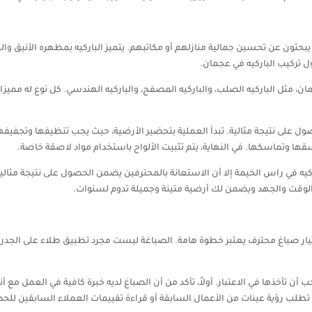
يبحثون عن تحسين جمالية منازلهم أو مكاتبهم. يتميز الباركيه بمظهره الأنيق والمتي
تركيب الباركيه في عجمان.
ان، مثل الباركيه الصلب، والباركيه المصفح، والباركيه الهندسي. كل نوع له مميزات
على نتيجة مثالية. تبدأ العملية بتحضير الأرضية، حيث يجب تنظيفها وتجفيفها 
اسقها وتماسكها. في النهاية، يتم تثبيت الألواح باستخدام مواد لاصقة خاصة.
كيه في راس الخيمة إلا أن الاستعانة بالمحترفين يضمن الحصول على نتيجة مثالية
ك الوقت والجهد ويضمن لك أرضية متينة وجميلة تدوم لسنوات.
ختيار صباغ محترف يعتبر خطوة هامة. الصباغة ليست مجرد تطبيق طلاء على الج
ن تأخذها في الاعتبار. أولاً، تأكد من أن الصباغ لديه خبرة كافية في العمل مع أ
يد أن تطلب رؤية عينات من الأعمال السابقة أو قراءة تقييمات العملاء السابقين ل