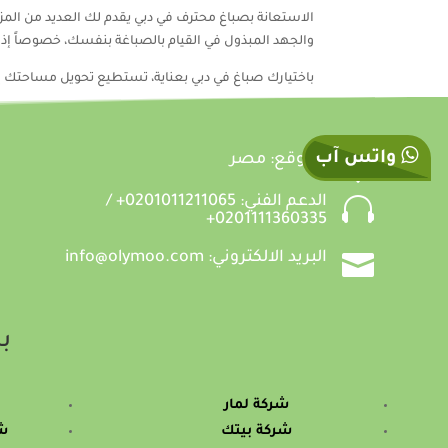
الاستعانة بصباغ محترف في دبي يقدم لك العديد من المزاي
والجهد المبذول في القيام بالصباغة بنفسك، خصوصاً إذا ك
باختيارك صباغ في دبي بعناية، تستطيع تحويل مساحتك إلى 
واتس آب

الموقع: مصر

الدعم الفني: 0201011211065+ /
0201111360335+

البريد الالكتروني: info@olymoo.com
بس
شركة لمار
شركة بيتك
شر