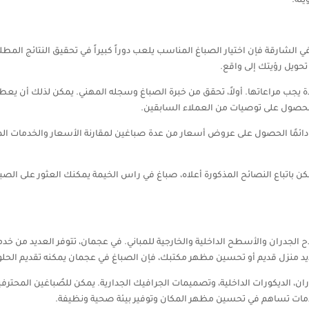
يلة.
 الشارقة فإن اختيار الصباغ المناسب يلعب دوراً كبيراً في تحقيق النتائج المطلو
حويل رؤيتك إلى واقع.
يجب مراعاتها. أولاً، تحقق من خبرة الصباغ وسجله المهني. يمكن لذلك أن يع
الحصول على توصيات من العملاء السابقين.
دائمًا الحصول على عروض أسعار من عدة صباغين لمقارنة الأسعار والخدمات ال
 باتباع النصائح المذكورة أعلاه، صباغ في راس الخيمة يمكنك العثور على الصباغ
اح الجدران والأسطح الداخلية والخارجية للمباني. في عجمان، تتوفر العديد من خد
 منزل قديم أو تحسين مظهر مكتبك، فإن الصباغ في عجمان يمكنه تقديم الحلول
ن، الديكورات الداخلية، وتصميمات الجرافيك الجدارية. يمكن للصُباغين المحتر
 الخدمات تساهم في تحسين مظهر المكان وتوفير بيئة صحية ونظيفة.