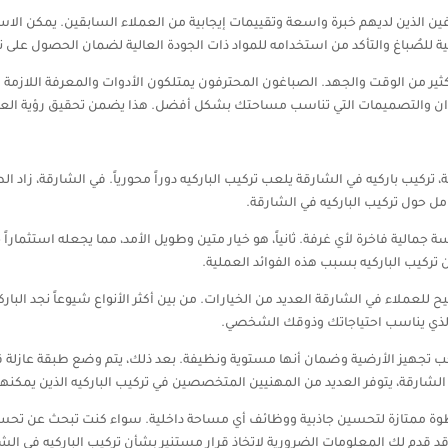
ن الذين لديهم خبرة واسعة وتقييمات إيجابية من العملاء السابقين. يمكن الاس
 للصُباغ والتأكد من استخدامه للمواد ذات الجودة العالية لضمان الحصول على نت
ير من الوقت والجهد. الصباغون المحترفون يمتلكون الأدوات والمعرفة اللازمة ل
ألوان والتصميمات التي تناسب مساحتك بشكل أفضل. هذا يضمن تحقيق رؤية الع
 تركيب باركيه في الشارقة يلعب تركيب الباركيه دوراً محورياً. في الشارقة، زاد
مل حول تركيب الباركيه في الشارقة.
ة جمالية فاخرة لأي غرفة. ثانياً، هو خيار متين وطويل الأمد، مما يجعله استثماراً جي
ن تركيب الباركيه بسبب هذه الفوائد العملية.
يح للعملاء في الشارقة العديد من الخيارات. من بين أكثر الأنواع شيوعاً نجد البا
ع الذي يناسب احتياجاتك وذوقك الشخصي.
جب تجهيز الأرضية وضمان أنها مستوية ونظيفة. بعد ذلك، يتم وضع طبقة عازلة قبل 
الشارقة، يتوفر العديد من المهنيين المتخصصين في تركيب الباركيه الذين يمكنهم
خطوة ممتازة لتحسين جاذبية ووظائف أي مساحة داخلية. سواء كنت تبحث عن تحسين 
ل قد قدم لك المعلومات الضرورية لاتخاذ قرار مستنير بشأن تركيب الباركيه في الش