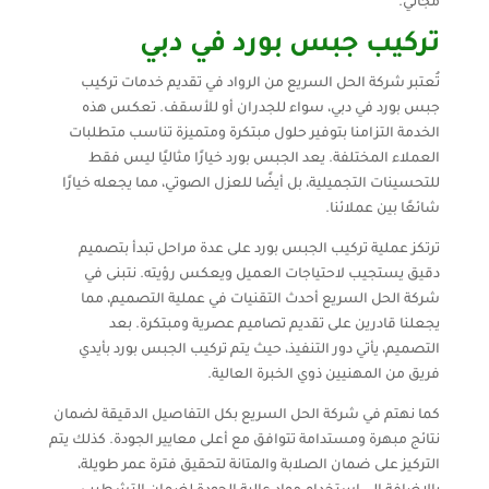
مجاني.
تركيب جبس بورد في دبي
تُعتبر شركة الحل السريع من الرواد في تقديم خدمات تركيب
جبس بورد في دبي، سواء للجدران أو للأسقف. تعكس هذه
الخدمة التزامنا بتوفير حلول مبتكرة ومتميزة تناسب متطلبات
العملاء المختلفة. يعد الجبس بورد خيارًا مثاليًا ليس فقط
للتحسينات التجميلية، بل أيضًا للعزل الصوتي، مما يجعله خيارًا
شائعًا بين عملائنا.
ترتكز عملية تركيب الجبس بورد على عدة مراحل تبدأ بتصميم
دقيق يستجيب لاحتياجات العميل ويعكس رؤيته. نتبنى في
شركة الحل السريع أحدث التقنيات في عملية التصميم، مما
يجعلنا قادرين على تقديم تصاميم عصرية ومبتكرة. بعد
التصميم، يأتي دور التنفيذ، حيث يتم تركيب الجبس بورد بأيدي
فريق من المهنيين ذوي الخبرة العالية.
كما نهتم في شركة الحل السريع بكل التفاصيل الدقيقة لضمان
نتائج مبهرة ومستدامة تتوافق مع أعلى معايير الجودة. كذلك يتم
التركيز على ضمان الصلابة والمتانة لتحقيق فترة عمر طويلة،