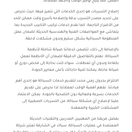
العمل، مما يتيح توفير الوقت والجهد لعملائنا.
إصلاح التسربات هو إحدى الخدمات التي نتميز فيها، حيث نحرص
على تحديد مصدر التسرب بدقة وإصلاحه بأسرع وقت ممكن للحد
من الأضرار الناجمة. كما نقدم خدمات تركيب الأنابيب الجديدة بما
يتماشى مع المواصفات الفنية والهندسية الحديثة، لضمان عمل
المنظومة السباكية بشكل سليم وبدون مشكلات لاحقة.
بالإضافة إلى ذلك، تتضمن خدماتنا صيانة شاملة لأنظمة
السباكة. نهتم بالتفاصيل الدقيقة لضمان أن الأنظمة تعمل
بكفاءة وبدون أي تعطلات. سواء كنت بحاجة إلى فحص دوري أو
صيانة عاجلة، يمكننا تلبية حاجاتك بأعلى معايير الجودة.
الالتزام بجدول زمني محدد لتقديم خدمات السباكة هو إحدى أهم
مبادئنا. نفهم أهمية الوقت لعملائنا، لذا نحرص على تقديم
الخدمات بسرعة وفعالية دون التضحية بالجودة. يمكن الاعتماد
علينا لإصلاح أي مشكلة سباكة، من التسربات الصغيرة إلى
المشكلات الكبيرة والمعقدة.
بفضل فريقنا من المهنيين المدربين والتقنيات الحديثة
المعتمدة في عمليات السباكة، سباك في الشارقة تعتبر شركة