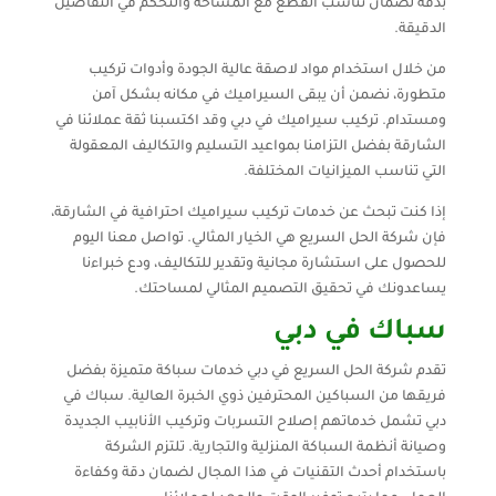
بدقة لضمان تناسب القطع مع المساحة والتحكم في التفاصيل
الدقيقة.
من خلال استخدام مواد لاصقة عالية الجودة وأدوات تركيب
متطورة، نضمن أن يبقى السيراميك في مكانه بشكل آمن
ومستدام. تركيب سيراميك في دبي وقد اكتسبنا ثقة عملائنا في
الشارقة بفضل التزامنا بمواعيد التسليم والتكاليف المعقولة
التي تناسب الميزانيات المختلفة.
إذا كنت تبحث عن خدمات تركيب سيراميك احترافية في الشارقة،
فإن شركة الحل السريع هي الخيار المثالي. تواصل معنا اليوم
للحصول على استشارة مجانية وتقدير للتكاليف، ودع خبراءنا
يساعدونك في تحقيق التصميم المثالي لمساحتك.
سباك في دبي
تقدم شركة الحل السريع في دبي خدمات سباكة متميزة بفضل
فريقها من السباكين المحترفين ذوي الخبرة العالية. سباك في
دبي تشمل خدماتهم إصلاح التسربات وتركيب الأنابيب الجديدة
وصيانة أنظمة السباكة المنزلية والتجارية. تلتزم الشركة
باستخدام أحدث التقنيات في هذا المجال لضمان دقة وكفاءة