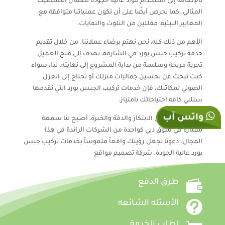
بالإضافة إلى استخدام مواد عالية الجودة لضمان التشطيب
المثالي. كما نحرص أيضًا على أن تكون عملياتنا متوافقة مع
المعايير البيئية، مقللين من التلوث والنفايات.
الأهم من ذلك كله، نحن نهتم برضاء عملائنا. من خلال تقديم
خدمة تركيب جبس بورد في الشارقة، نهدف إلى منح العميل
تجربة مريحة وسلسة من بداية المشروع إلى نهايته. لذا، سواء
كنت تبحث عن تحسين جماليات منزلك أو تحتاج إلى العزل
الصوتي لمكاتبك، فإن خدمات تركيب الجبس بورد التي نقدمها
ستلبي كافة احتياجاتك بامتياز.
واتس آب
بفضل الجمع بين الابتكار والدقة والخبرة، أصبح لنا سمعة
ممتازة في سوق دبي كواحدة من الشركات الرائدة في هذا
المجال. دعونا نجعل رؤيتك واقعاً ملموساً بخدمات تركيب جبس
بورد عالية الجودة. شركة تصميم مواقع

طرق الدفع

الأسئله الشائعه
لطلب الخدمة