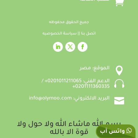

جميع الحقوق محفوظه
اتصل بنا
||
سياسة الخصوصيه

الموقع: مصر

الدعم الفني: 0201011211065+ /
0201111360335+

البريد الالكتروني: info@olymoo.com
بسم الله ماشاء الله ولا حول ولا
واتس آب
قوة الا بالله