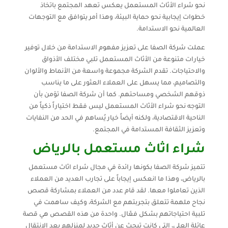
نحو شراء الأثاث المستعمل يعكس تعهد المجتمع باتخاذ
خطوات إيجابية نحو حماية البيئة، وهذا أمر يتوافق مع التوجهات
العالمية نحو الاستدامة.
عملت شركة الصفا على تعزيز مفهوم الاستدامة من خلال توفير
خيارات متنوعة من الأثاث المستعمل تلبي مختلف الأذواق
والاحتياجات. تقدم الشركة مجموعة واسعة من الأنماط والألوان
والتصاميم، مما يسهل على العملاء العثور على ما يناسب
ذوقهم الشخصي ومساحتهم. كما أن شركة الصفا تؤمن بأن
التوجه نحو شراء الأثاث المستعمل ليس فقط اختياراً ذكياً من
الناحية الاقتصادية، ولكنه أيضاً خيار يُساهم في الحد من النفايات
وتعزيز الثقافة المستدامة في المجتمع.
شراء اثاث مستعمل بالرياض
تتميز شركة الصفا بكونها رائدة في مجال شراء اثاث مستعمل
بالرياض، وهذا ما انعكس إيجاباً على تجارب العديد من العملاء
الذين تعاملوا معها. لقد قام عدد من العملاء بمشاركة قصص
نجاح ملهمة تتعلق بتجربتهم مع الشركة، وكيف ساهمت في
تلبية احتياجاتهم بشكل فعّال. واحدة من هذه القصص هي قصة
عائلة العلي، التي كانت تبحث عن أثاث جديد لمنزلهم بعد الانتقال