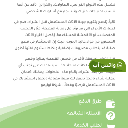
تشمل هذه الأنواع الكراسي، الطاولات، والخزائن. تأكد من أنها
تناسب احتياجات منزلك وتنسجم مع أسلوبك الشخصي.
ثانياً، يُنصح بتقييم جودة الأثاث المستعمل قبل الشراء. ضع في
اعتبارك الأجزاء التي قد تؤثر على متانة القطعة، مثل الخشب،
المفصلات، أو الأقمشة المستخدمة. يُفضل اختيار الأثاث
المصنوع من مواد عالية الجودة، حيث إن الاستثمار في قطع
صلبة قد يتطلب مصروفات إضافية ولكنها ستدوم لفترة أطول.
قبل إتمام الصفقة، تأكد من فحص القطعة بعناية وفهم
واتس آب
سياسة الإرجاع إذا كانت متاحة. هذا سيساعدك على تجنب أي
خيبات أمل بعد الشراء. باتباع هذه الخطوات، يمكنك ضمان
عملية شراء ناجحة تحقق لك قيمة مضافة وتجعل استثمارك في
الأثاث المستعمل مُرضيًا وفعالًا. شركة اوليمو

طرق الدفع

الأسئله الشائعه

لطلب الخدمة