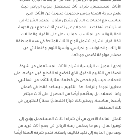
تعتبر منطقة جنوب الرياض واحدة من الوجهات البارزة لشراء
الأثاث المستعمل، شراء اثاث مستعمل جنوب الرياض حيث
تهتم شركة الصفا بتوفير مجموعة متنوعة من الأثاث الذي
يتناسب مع احتياجات الزبائن بشكل فعّال. تعتمد الشركة في
استراتيجياتها لجذب العملاء على تقديم أثاث يجمع بين الجودة
العالية والسعر المناسب، مما يسهل على الأفراد والعائلات
اتخاذ قرار الشراء. تشمل أنواع الأثاث المتاحة في هذه المنطقة
الأرائك، والطاولات، والكراسي، وأسرة النوم، وكلها تأتي من
مصادر موثوقة تضمن جودتها.
إحدى المميزات الرئيسية لشراء الأثاث المستعمل من شركة
الصفا هي التقييم الدقيق الذي تخضع له القطع قبل عرضها على
العملاء. حيث يتم فحص كل قطعة بعناية للتأكد من أنها تلبي
معايير الجودة والراحة. هذا التقييم لا يساعد فقط في ضمان
رضا العملاء، بل يمكّنهم أيضًا من الحصول على أثاث مبتكر
بأسعار مناسبة، ويعتبر ذلك خيارًا اقتصاديًا ممتازًا للكثيرين في
تلك المنطقة.
تتمثل الفائدة الأخرى في أن شراء الأثاث المستعمل يؤدي إلى
توفير المال، وهو ما يعكس رغبة الزبائن في جمع أثاث فريد من
نوعه دون الحاجة إلى تكبد تكاليف باهظة. تقدم شركة الصفا أيضًا