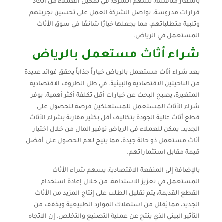
بأسعار منافسة، تسهم الشركة في تمكين العملاء من اتخاذ
قرارات مدروسة. تواصل الشركة العمل على تحسين تجربتهم
وتلبية متطلباتهم، مما يجعلها خيارًا شائعًا في سوق الأثاث
المستعمل في الرياض.
شراء أثاث مستعمل بالرياض
يعد شراء أثاث مستعمل بالرياض خياراً جذاباً يحقق فوائد عديدة
من الناحيتين الاقتصادية والبيئية. في ظل الظروف الاقتصادية
المتغيرة، يصبح البحث عن خيارات أقل تكلفة أكثر أهمية. يوفر
شراء الأثاث المستعمل للمستهلكين فرصة للحصول على
قطع أثاث عالية الجودة بتكاليف أقل بكثير مقارنة بشراء الأثاث
الجديد. يمكن للعملاء في الرياض توفير المال من خلال اختيار
أثاث مستعمل ذو حالة جيدة، مما يتيح لهم الحصول على أفضل
قيمة مقابل استثماراتهم.
بالإضافة إلى المنفعة الاقتصادية، يسهم شراء الأثاث
المستعمل في تعزيز الاستدامة. من خلال إعادة استخدام
القطع القديمة، يتم تقليل الطلب على إنتاج المزيد من الأثاث
الجديد، مما يُقلل من استهلاك الموارد الطبيعية ويخفف من
التأثير البيئي الذي ينتج عن عملية التصنيع والتخلص. إن الاتجاه