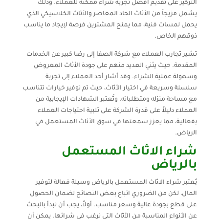
التركيز على تقديم أفضل تجربة شراء ممكنة للعملاء. وذلك
يشمل مزيجاً من الأثاث الحاد المعاصر والأثاث الكلاسيكي الذي
يحمل لمسات فنية، مما يمنح المشترين فرصة لإيجاد ما يناسب
ذوقهم الخاص.
تشير تجارب العملاء مع شركة الصفا إلى رضا كبير عن الخدمات
المقدمة. حيث يثني العديد منهم على جودة الأثاث المعروض
وسهولة عملية الشراء. وقد أشار أحد العملاء إلى تجربة
سلسلة وسريعة في اختيار الأثاث، حيث تم توفير خيارات تتناسب
مع مساحة منزله ومتطلباته. وتُعتبر الشهادات الإيجابية من
العملاء دليلاً على قدرة الشركة على تلبية احتياجات العملاء
بفعالية، مما يعزز سمعتها في سوق الأثاث المستعمل في
الرياض.
شراء الاثاث المستعمل
بالرياض
يُعتبر شراء الاثاث المستعمل بالرياض وسيلة فعالة لتوفير
المال، لكن من الضروري اتباع بعض النصائح لضمان الحصول
على قطع بجودة عالية وسعر مناسب. أولاً، يجب أن تبدأ بالبحث
عن الأنواع المناسبة من الأثاث التي ترغب في شرائها. يمكن أن