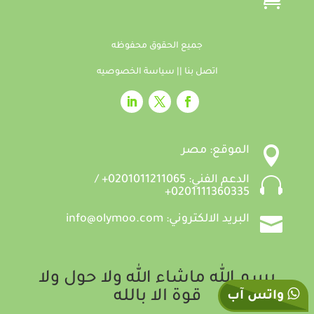
جميع الحقوق محفوظه
اتصل بنا
||
سياسة الخصوصيه

الموقع: مصر

الدعم الفني: 0201011211065+ /
0201111360335+

البريد الالكتروني: info@olymoo.com
بسم الله ماشاء الله ولا حول ولا
قوة الا بالله
واتس آب